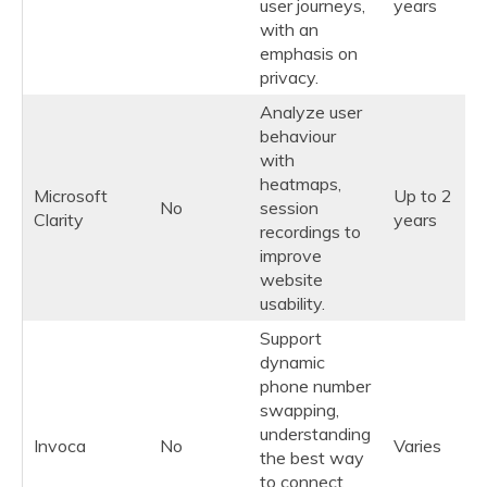
user journeys,
years
with an
emphasis on
privacy.
Analyze user
behaviour
with
heatmaps,
Microsoft
Up to 2
No
session
Clarity
years
recordings to
improve
website
usability.
Support
dynamic
phone number
swapping,
understanding
Invoca
No
Varies
the best way
to connect