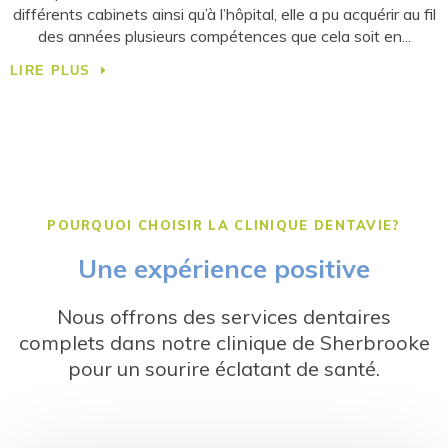
il
Son approche des soins dentaires est avant tout centrée
sur l'humain et la bienveillance. Elle prend le temps d'écouter
chacun des
L
LIRE PLUS
POURQUOI CHOISIR LA CLINIQUE DENTAVIE?
Une expérience positive
Nous offrons des services dentaires
complets dans notre clinique de Sherbrooke
pour un sourire éclatant de santé.