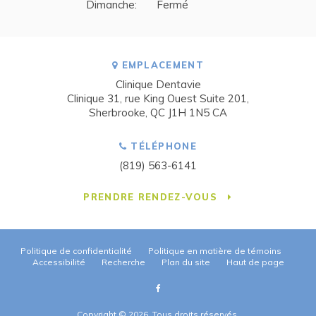
Dimanche:
Fermé
EMPLACEMENT
Clinique Dentavie
Clinique 31, rue King Ouest Suite 201
Sherbrooke
QC
J1H 1N5
CA
TÉLÉPHONE
(819) 563-6141
PRENDRE RENDEZ-VOUS
Politique de confidentialité
Politique en matière de témoins
Accessibilité
Recherche
Plan du site
Haut de page
Copyright © 2026. Tous droits réservés.