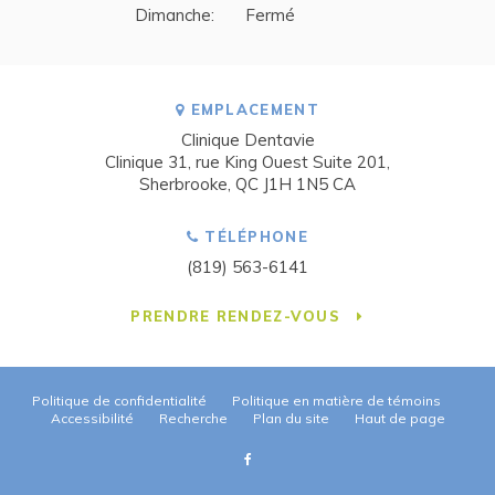
Dimanche:
Fermé
EMPLACEMENT
Clinique Dentavie
Clinique 31, rue King Ouest Suite 201
Sherbrooke
QC
J1H 1N5
CA
TÉLÉPHONE
(819) 563-6141
PRENDRE RENDEZ-VOUS
Politique de confidentialité
Politique en matière de témoins
Accessibilité
Recherche
Plan du site
Haut de page